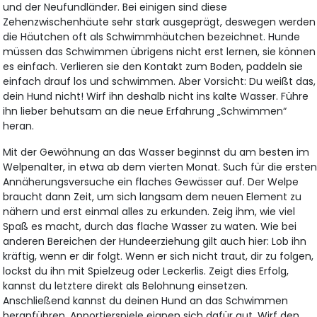
und der Neufundländer. Bei einigen sind diese
Zehenzwischenhäute sehr stark ausgeprägt, deswegen werden
die Häutchen oft als Schwimmhäutchen bezeichnet. Hunde
müssen das Schwimmen übrigens nicht erst lernen, sie können
es einfach. Verlieren sie den Kontakt zum Boden, paddeln sie
einfach drauf los und schwimmen. Aber Vorsicht: Du weißt das,
dein Hund nicht! Wirf ihn deshalb nicht ins kalte Wasser. Führe
ihn lieber behutsam an die neue Erfahrung „Schwimmen“
heran.
Mit der Gewöhnung an das Wasser beginnst du am besten im
Welpenalter, in etwa ab dem vierten Monat. Such für die erste
Annäherungsversuche ein flaches Gewässer auf. Der Welpe
braucht dann Zeit, um sich langsam dem neuen Element zu
nähern und erst einmal alles zu erkunden. Zeig ihm, wie viel
Spaß es macht, durch das flache Wasser zu waten. Wie bei
anderen Bereichen der Hundeerziehung gilt auch hier: Lob ihn
kräftig, wenn er dir folgt. Wenn er sich nicht traut, dir zu folgen,
lockst du ihn mit Spielzeug oder Leckerlis. Zeigt dies Erfolg,
kannst du letztere direkt als Belohnung einsetzen.
Anschließend kannst du deinen Hund an das Schwimmen
heranführen. Apportierspiele eignen sich dafür gut. Wirf den