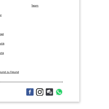
Team
er
gel
stik
stik
eund zu Freund