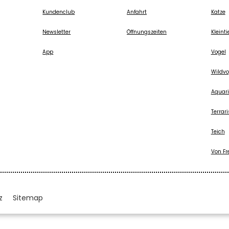
Kundenclub
Anfahrt
Katze
Newsletter
Öffnungszeiten
Kleinti
App
Vogel
Wildvo
Aquari
Terrari
Teich
Von Fr
z
Sitemap