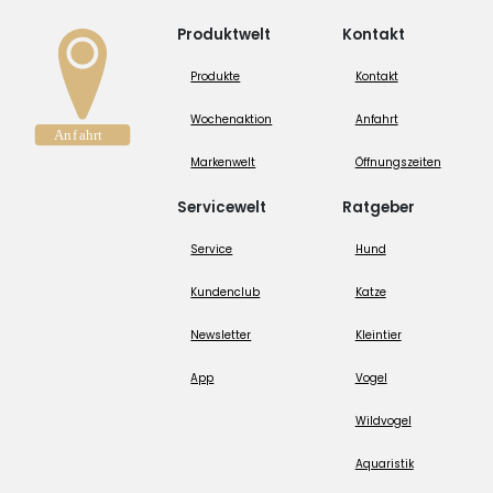
Produktwelt
Kontakt
Produkte
Kontakt
Wochenaktion
Anfahrt
Markenwelt
Öffnungszeiten
Servicewelt
Ratgeber
Service
Hund
Kundenclub
Katze
Newsletter
Kleintier
App
Vogel
Wildvogel
Aquaristik